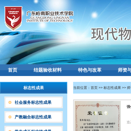
首页
结题验收材料
特色与改革
师资
标志性成果
当前位置：
首页
>>
标志性成果
>>
师
社会服务标志性成果
强
产教融合标志性成果
造